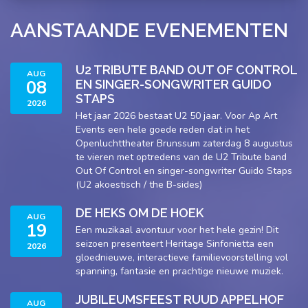
AANSTAANDE EVENEMENTEN
U2 TRIBUTE BAND OUT OF CONTROL
AUG
08
EN SINGER-SONGWRITER GUIDO
STAPS
2026
Het jaar 2026 bestaat U2 50 jaar. Voor Ap Art
Events een hele goede reden dat in het
Openluchttheater Brunssum zaterdag 8 augustus
te vieren met optredens van de U2 Tribute band
Out Of Control en singer-songwriter Guido Staps
(U2 akoestisch / the B-sides)
DE HEKS OM DE HOEK
AUG
19
Een muzikaal avontuur voor het hele gezin! Dit
seizoen presenteert Heritage Sinfonietta een
2026
gloednieuwe, interactieve familievoorstelling vol
spanning, fantasie en prachtige nieuwe muziek.
JUBILEUMSFEEST RUUD APPELHOF
AUG