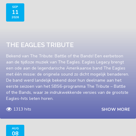
SEP
11
2026
THE EAGLES TRIBUTE
Bekend van The Tribute: Battle of the Bands! Een eerbetoon
aan de tijdloze muziek van The Eagles. Eagles Legacy brengt
een ode aan de legendarische Amerikaanse band The Eagles
met één missie: de originele sound zo dicht mogelijk benaderen.
De band werd landelijk bekend door hun deelname aan het
eerste seizoen van het SBS6-programma The Tribute – Battle
of the Bands, waar ze indrukwekkende versies van de grootste
Eagles-hits lieten horen.
1313 hits
SHOW MORE
AUG
08