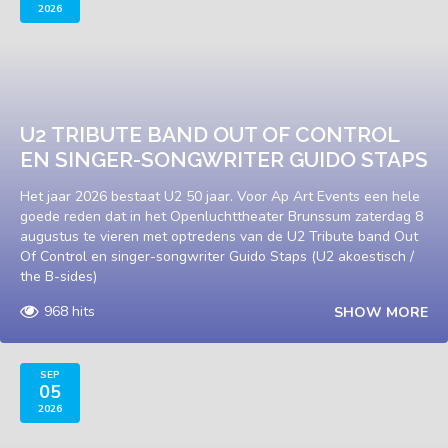
2026
U2 TRIBUTE BAND OUT OF CONTROL
EN SINGER-SONGWRITER GUIDO STAPS
Het jaar 2026 bestaat U2 50 jaar. Voor Ap Art Events een hele
goede reden dat in het Openluchttheater Brunssum zaterdag 8
augustus te vieren met optredens van de U2 Tribute band Out
Of Control en singer-songwriter Guido Staps (U2 akoestisch /
the B-sides)
968 hits
SHOW MORE
SEP
05
2026