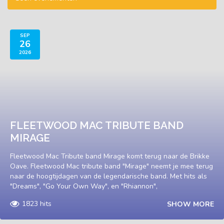
SEP
26
2026
FLEETWOOD MAC TRIBUTE BAND
MIRAGE
Fleetwood Mac Tribute band Mirage komt terug naar de Brikke
Oave. Fleetwood Mac tribute band "Mirage" neemt je mee terug
naar de hoogtijdagen van de legendarische band. Met hits als
"Dreams", "Go Your Own Way", en "Rhiannon",
1823 hits
SHOW MORE