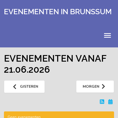
EVENEMENTEN IN BRUNSSUM
HOME
EVENEMENTEN VANAF
21.06.2026
EVENEMENTEN
KALENDER
GISTEREN
MORGEN
UITSTAPJES
EXTRA
Geen evenementen