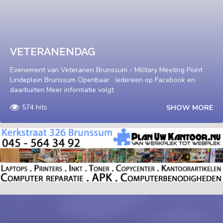
VETERANENDAG
Evenement van Veteranen Brunssum - Military Meeting Point
Lindeplein Brunssum Openbaar · Iedereen op Facebook en
daarbuiten Meer informatie volgt
574 hits
SHOW MORE