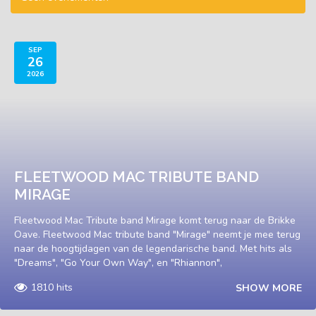
SEP
26
2026
FLEETWOOD MAC TRIBUTE BAND
MIRAGE
Fleetwood Mac Tribute band Mirage komt terug naar de Brikke
Oave. Fleetwood Mac tribute band "Mirage" neemt je mee terug
naar de hoogtijdagen van de legendarische band. Met hits als
"Dreams", "Go Your Own Way", en "Rhiannon",
1810 hits
SHOW MORE