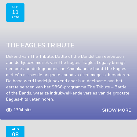
SEP
11
2026
THE EAGLES TRIBUTE
Bekend van The Tribute: Battle of the Bands! Een eerbetoon
aan de tijdloze muziek van The Eagles. Eagles Legacy brengt
een ode aan de legendarische Amerikaanse band The Eagles
met één missie: de originele sound zo dicht mogelijk benaderen.
De band werd landelijk bekend door hun deelname aan het
eerste seizoen van het SBS6-programma The Tribute – Battle
of the Bands, waar ze indrukwekkende versies van de grootste
Eagles-hits lieten horen.
1304 hits
SHOW MORE
AUG
08