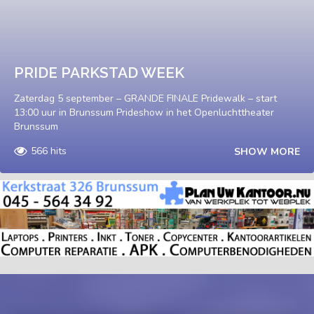
PRIDE PARKSTAD WEEK
Zaterdag 5 september – GRANDE FINALE Pridewalk – start
13:00 uur in Brunssum Prideshow in het Openluchttheater
Brunssum
566 hits
SHOW MORE