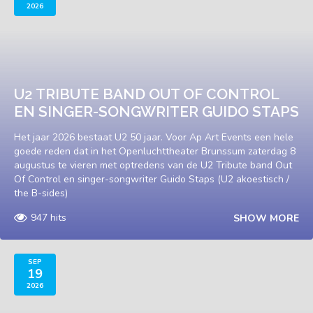
2026
U2 TRIBUTE BAND OUT OF CONTROL
EN SINGER-SONGWRITER GUIDO STAPS
Het jaar 2026 bestaat U2 50 jaar. Voor Ap Art Events een hele
goede reden dat in het Openluchttheater Brunssum zaterdag 8
augustus te vieren met optredens van de U2 Tribute band Out
Of Control en singer-songwriter Guido Staps (U2 akoestisch /
the B-sides)
947 hits
SHOW MORE
SEP
19
2026