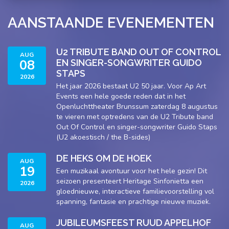
AANSTAANDE EVENEMENTEN
U2 TRIBUTE BAND OUT OF CONTROL
AUG
08
EN SINGER-SONGWRITER GUIDO
STAPS
2026
Het jaar 2026 bestaat U2 50 jaar. Voor Ap Art
Events een hele goede reden dat in het
Openluchttheater Brunssum zaterdag 8 augustus
te vieren met optredens van de U2 Tribute band
Out Of Control en singer-songwriter Guido Staps
(U2 akoestisch / the B-sides)
DE HEKS OM DE HOEK
AUG
19
Een muzikaal avontuur voor het hele gezin! Dit
seizoen presenteert Heritage Sinfonietta een
2026
gloednieuwe, interactieve familievoorstelling vol
spanning, fantasie en prachtige nieuwe muziek.
JUBILEUMSFEEST RUUD APPELHOF
AUG