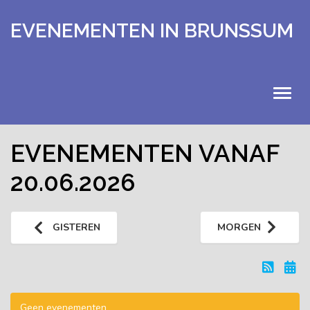
EVENEMENTEN IN BRUNSSUM
HOME
EVENEMENTEN VANAF
20.06.2026
EVENEMENTEN
KALENDER
GISTEREN
MORGEN
UITSTAPJES
EXTRA
Geen evenementen