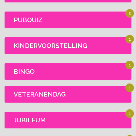
2
PUBQUIZ
1
KINDERVOORSTELLING
1
BINGO
1
VETERANENDAG
1
JUBILEUM