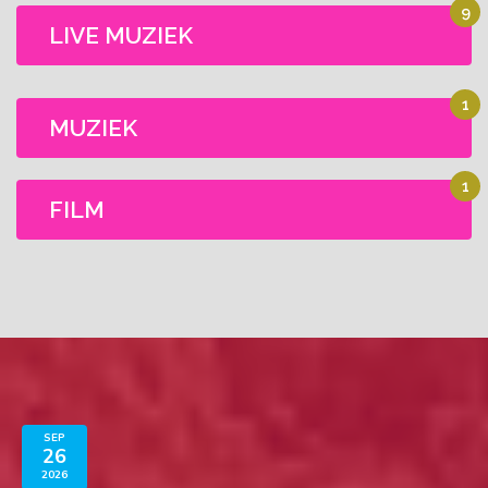
9
LIVE MUZIEK
1
MUZIEK
1
FILM
SEP
26
2026