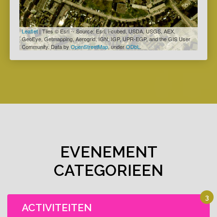
Leaflet
| Tiles © Esri -- Source: Esri, i-cubed, USDA, USGS, AEX,
GeoEye, Getmapping, Aerogrid, IGN, IGP, UPR-EGP, and the GIS User
Community. Data by
OpenStreetMap
, under
ODbL
.
EVENEMENT
CATEGORIEEN
3
ACTIVITEITEN