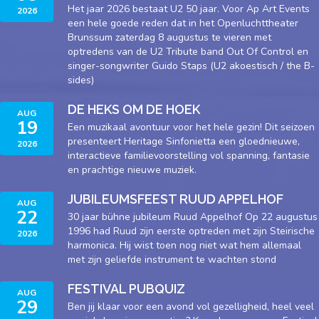
Het jaar 2026 bestaat U2 50 jaar. Voor Ap Art Events
2026
een hele goede reden dat in het Openluchttheater
Brunssum zaterdag 8 augustus te vieren met
optredens van de U2 Tribute band Out Of Control en
singer-songwriter Guido Staps (U2 akoestisch / the B-
sides)
DE HEKS OM DE HOEK
AUG
19
Een muzikaal avontuur voor het hele gezin! Dit seizoen
presenteert Heritage Sinfonietta een gloednieuwe,
2026
interactieve familievoorstelling vol spanning, fantasie
en prachtige nieuwe muziek.
JUBILEUMSFEEST RUUD APPELHOF
AUG
22
30 jaar bühne jubileum Ruud Appelhof Op 22 augustus
1996 had Ruud zijn eerste optreden met zijn Steirische
2026
harmonica. Hij wist toen nog niet wat hem allemaal
met zijn geliefde instrument te wachten stond
FESTIVAL PUBQUIZ
AUG
29
Ben jij klaar voor een avond vol gezelligheid, heel veel