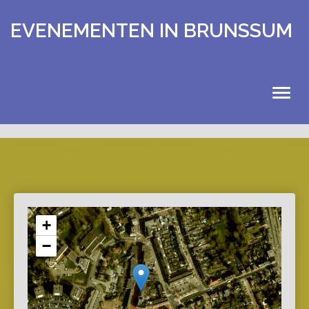
EVENEMENTEN IN BRUNSSUM
HOME
EVENEMENTEN
KALENDER
+
−
UITSTAPJES
EXTRA