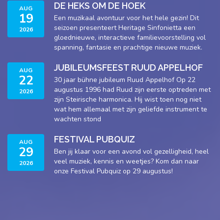
DE HEKS OM DE HOEK
AUG
19
Een muzikaal avontuur voor het hele gezin! Dit
seizoen presenteert Heritage Sinfonietta een
2026
gloednieuwe, interactieve familievoorstelling vol
spanning, fantasie en prachtige nieuwe muziek.
JUBILEUMSFEEST RUUD APPELHOF
AUG
22
30 jaar bühne jubileum Ruud Appelhof Op 22
augustus 1996 had Ruud zijn eerste optreden met
2026
zijn Steirische harmonica. Hij wist toen nog niet
wat hem allemaal met zijn geliefde instrument te
wachten stond
FESTIVAL PUBQUIZ
AUG
29
Ben jij klaar voor een avond vol gezelligheid, heel
veel muziek, kennis en weetjes? Kom dan naar
2026
onze Festival Pubquiz op 29 augustus!