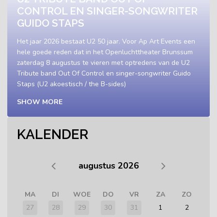
CONTROL EN SINGER-SONGWRITER
GUIDO STAPS
Het jaar 2026 bestaat U2 50 jaar. Voor Ap Art Events een
hele goede reden dat in het Openluchttheater Brunssum
zaterdag 8 augustus te vieren met optredens van de U2
Tribute band Out Of Control en singer-songwriter Guido
Staps (U2 akoestisch / the B-sides)
SHOW MORE
KALENDER
augustus 2026
MA
DI
WOE
DO
VR
ZA
ZO
27
28
29
30
31
1
2