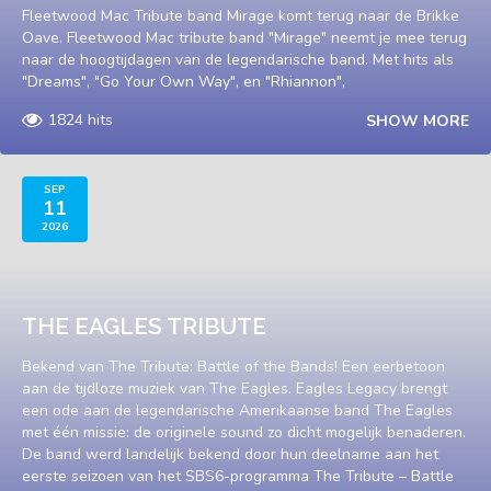
Fleetwood Mac Tribute band Mirage komt terug naar de Brikke
Oave. Fleetwood Mac tribute band "Mirage" neemt je mee terug
naar de hoogtijdagen van de legendarische band. Met hits als
"Dreams", "Go Your Own Way", en "Rhiannon",
1824 hits
SHOW MORE
SEP
11
2026
THE EAGLES TRIBUTE
Bekend van The Tribute: Battle of the Bands! Een eerbetoon
aan de tijdloze muziek van The Eagles. Eagles Legacy brengt
een ode aan de legendarische Amerikaanse band The Eagles
met één missie: de originele sound zo dicht mogelijk benaderen.
De band werd landelijk bekend door hun deelname aan het
eerste seizoen van het SBS6-programma The Tribute – Battle