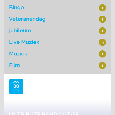
Bingo
1
Veteranendag
1
jubileum
1
Live Muziek
9
Muziek
1
Film
1
AUG
08
2026
U2 TRIBUTE BAND OUT OF