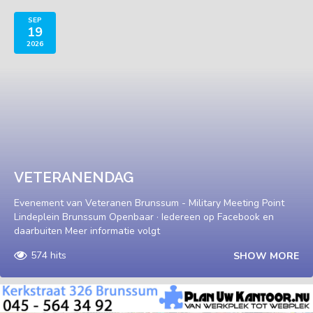
SEP
19
2026
VETERANENDAG
Evenement van Veteranen Brunssum - Military Meeting Point
Lindeplein Brunssum Openbaar · Iedereen op Facebook en
daarbuiten Meer informatie volgt
574 hits
SHOW MORE