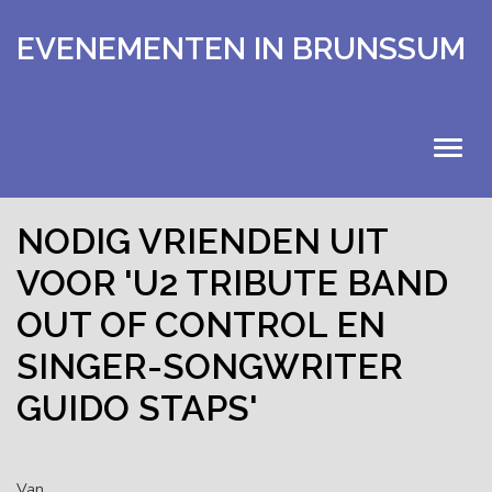
EVENEMENTEN IN BRUNSSUM
HOME
NODIG VRIENDEN UIT
VOOR 'U2 TRIBUTE BAND
EVENEMENTEN
OUT OF CONTROL EN
KALENDER
SINGER-SONGWRITER
UITSTAPJES
GUIDO STAPS'
EXTRA
Van