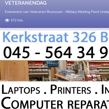
VETERANENDAG
Evenement van Veteranen Brunssum - Military Meeting Point Linde
572 hits