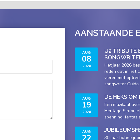
AANSTAANDE 
U2 TRIBUTE
AUG
08
SONGWRITER
Het jaar 2026 bes
2026
reden dat in het
vieren met optred
songwriter Guido 
DE HEKS OM 
AUG
19
Een muzikaal avon
Heritage Sinfonie
2026
spanning, fantasi
JUBILEUMSF
AUG
22
30 jaar bühne ju