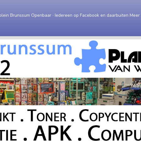
plein Brunssum Openbaar · Iedereen op Facebook en daarbuiten Meer i