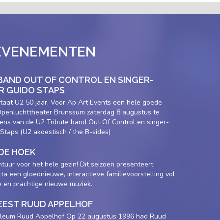
EVENEMENTEN
 BAND OUT OF CONTROL EN SINGER-
 GUIDO STAPS
taat U2 50 jaar. Voor Ap Art Events een hele goede
 Openluchttheater Brunssum zaterdag 8 augustus te
ens van de U2 Tribute band Out Of Control en singer-
Staps (U2 akoestisch / the B-sides)
DE HOEK
tuur voor het hele gezin! Dit seizoen presenteert
tta een gloednieuwe, interactieve familievoorstelling vol
e en prachtige nieuwe muziek.
EEST RUUD APPELHOF
bileum Ruud Appelhof Op 22 augustus 1996 had Ruud