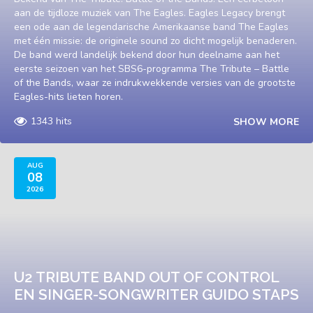
aan de tijdloze muziek van The Eagles. Eagles Legacy brengt
een ode aan de legendarische Amerikaanse band The Eagles
met één missie: de originele sound zo dicht mogelijk benaderen.
De band werd landelijk bekend door hun deelname aan het
eerste seizoen van het SBS6-programma The Tribute – Battle
of the Bands, waar ze indrukwekkende versies van de grootste
Eagles-hits lieten horen.
1343 hits
SHOW MORE
AUG
08
2026
U2 TRIBUTE BAND OUT OF CONTROL
EN SINGER-SONGWRITER GUIDO STAPS