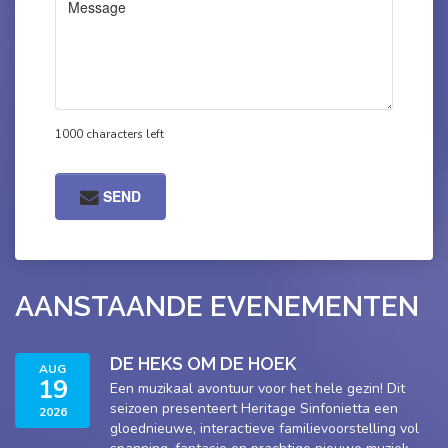
1000 characters left
SEND
AANSTAANDE EVENEMENTEN
DE HEKS OM DE HOEK
AUG
19
Een muzikaal avontuur voor het hele gezin! Dit
seizoen presenteert Heritage Sinfonietta een
2026
gloednieuwe, interactieve familievoorstelling vol