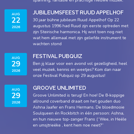
spanning, fantasie en prachtige nieuwe muziek.
JUBILEUMSFEEST RUUD APPELHOF
AUG
22
30 jaar bühne jubileum Ruud Appelhof Op 22
augustus 1996 had Ruud zijn eerste optreden met
2026
zijn Steirische harmonica. Hij wist toen nog niet
wat hem allemaal met zijn geliefde instrument te
wachten stond
FESTIVAL PUBQUIZ
AUG
29
Ben jij klaar voor een avond vol gezelligheid, heel
veel muziek, kennis en weetjes? Kom dan naar
2026
onze Festival Pubquiz op 29 augustus!
GROOVE UNLIMITED
AUG
29
Groove Unlimited is terug! En hoe! De 8-koppige
allround coverband draait om het gouden duo
2026
Ashna Jaafer en Frans Hermans. De bloedmooie
Soulqueen én Rockbitch in één persoon: Ashna,
en hun nieuwe top-zanger Frans (“Wee, in Heële
en umsjtrieëke , kent hem noe neet?”