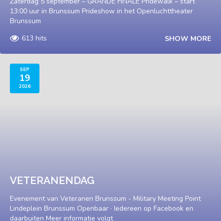
Zaterdag 5 september – GRANDE FINALE Pridewalk – start
13:00 uur in Brunssum Prideshow in het Openluchttheater
Brunssum
613 hits
SHOW MORE
SEP
19
2026
VETERANENDAG
Evenement van Veteranen Brunssum - Military Meeting Point
Lindeplein Brunssum Openbaar · Iedereen op Facebook en
daarbuiten Meer informatie volgt