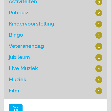
Activiteiten
3
Pubquiz
2
Kindervoorstelling
1
Bingo
1
Veteranendag
1
jubileum
1
Live Muziek
9
Muziek
1
Film
1
AUG
19