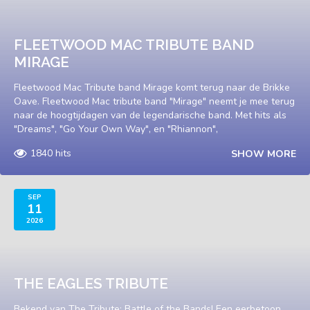
FLEETWOOD MAC TRIBUTE BAND
MIRAGE
Fleetwood Mac Tribute band Mirage komt terug naar de Brikke
Oave. Fleetwood Mac tribute band "Mirage" neemt je mee terug
naar de hoogtijdagen van de legendarische band. Met hits als
"Dreams", "Go Your Own Way", en "Rhiannon",
1840 hits
SHOW MORE
SEP
11
2026
THE EAGLES TRIBUTE
Bekend van The Tribute: Battle of the Bands! Een eerbetoon