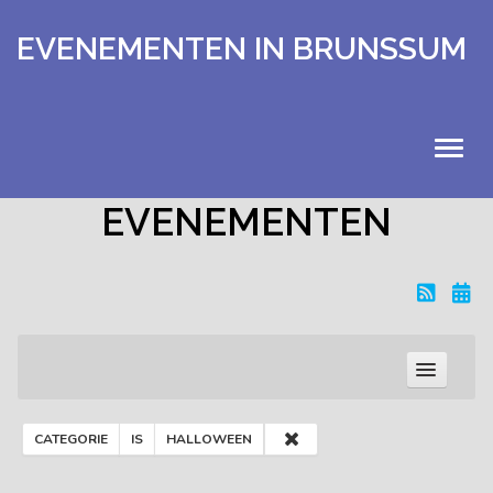
EVENEMENTEN IN BRUNSSUM
EVENEMENTEN
HOME
EVENEMENTEN
KALENDER
UITSTAPJES
Naam
CATEGORIE
IS
HALLOWEEN
EXTRA
Bevat