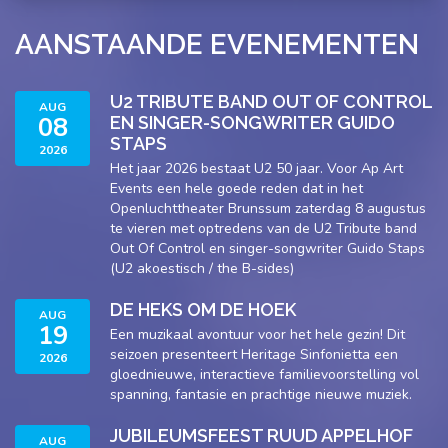
AANSTAANDE EVENEMENTEN
U2 TRIBUTE BAND OUT OF CONTROL
AUG
08
EN SINGER-SONGWRITER GUIDO
STAPS
2026
Het jaar 2026 bestaat U2 50 jaar. Voor Ap Art
Events een hele goede reden dat in het
Openluchttheater Brunssum zaterdag 8 augustus
te vieren met optredens van de U2 Tribute band
Out Of Control en singer-songwriter Guido Staps
(U2 akoestisch / the B-sides)
DE HEKS OM DE HOEK
AUG
19
Een muzikaal avontuur voor het hele gezin! Dit
seizoen presenteert Heritage Sinfonietta een
2026
gloednieuwe, interactieve familievoorstelling vol
spanning, fantasie en prachtige nieuwe muziek.
JUBILEUMSFEEST RUUD APPELHOF
AUG