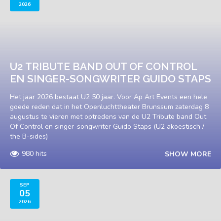
2026
U2 TRIBUTE BAND OUT OF CONTROL
EN SINGER-SONGWRITER GUIDO STAPS
Het jaar 2026 bestaat U2 50 jaar. Voor Ap Art Events een hele
goede reden dat in het Openluchttheater Brunssum zaterdag 8
augustus te vieren met optredens van de U2 Tribute band Out
Of Control en singer-songwriter Guido Staps (U2 akoestisch /
the B-sides)
980 hits
SHOW MORE
SEP
05
2026