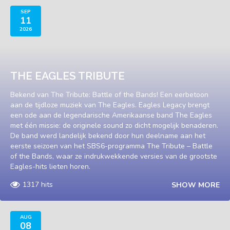
SEP
11
2026
THE EAGLES TRIBUTE
Bekend van The Tribute: Battle of the Bands! Een eerbetoon
aan de tijdloze muziek van The Eagles. Eagles Legacy brengt
een ode aan de legendarische Amerikaanse band The Eagles
met één missie: de originele sound zo dicht mogelijk benaderen.
De band werd landelijk bekend door hun deelname aan het
eerste seizoen van het SBS6-programma The Tribute – Battle
of the Bands, waar ze indrukwekkende versies van de grootste
Eagles-hits lieten horen.
1317 hits
SHOW MORE
AUG
08