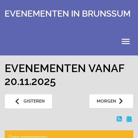
EVENEMENTEN IN BRUNSSUM
HOME
EVENEMENTEN VANAF
20.11.2025
EVENEMENTEN
KALENDER
GISTEREN
MORGEN
UITSTAPJES
EXTRA
Geen evenementen