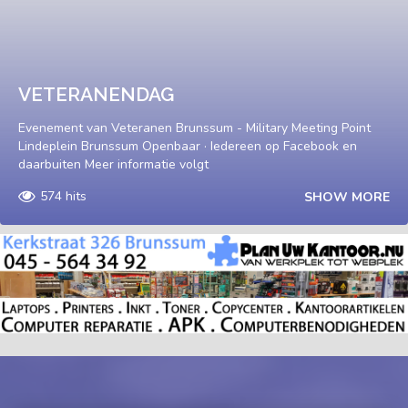
VETERANENDAG
Evenement van Veteranen Brunssum - Military Meeting Point
Lindeplein Brunssum Openbaar · Iedereen op Facebook en
daarbuiten Meer informatie volgt
574 hits
SHOW MORE