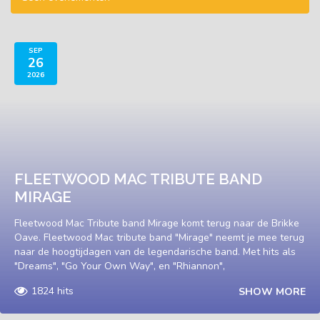
SEP
26
2026
FLEETWOOD MAC TRIBUTE BAND
MIRAGE
Fleetwood Mac Tribute band Mirage komt terug naar de Brikke
Oave. Fleetwood Mac tribute band "Mirage" neemt je mee terug
naar de hoogtijdagen van de legendarische band. Met hits als
"Dreams", "Go Your Own Way", en "Rhiannon",
1824 hits
SHOW MORE