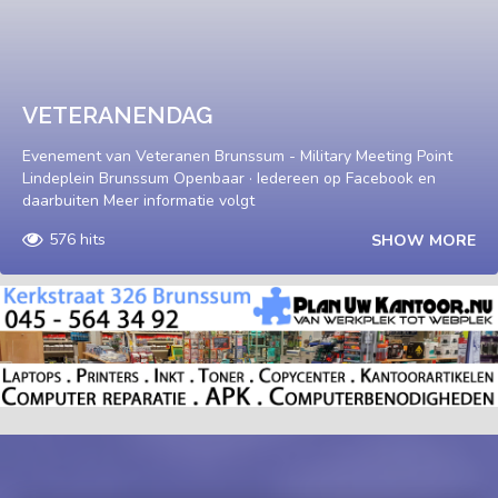
VETERANENDAG
Evenement van Veteranen Brunssum - Military Meeting Point
Lindeplein Brunssum Openbaar · Iedereen op Facebook en
daarbuiten Meer informatie volgt
576 hits
SHOW MORE