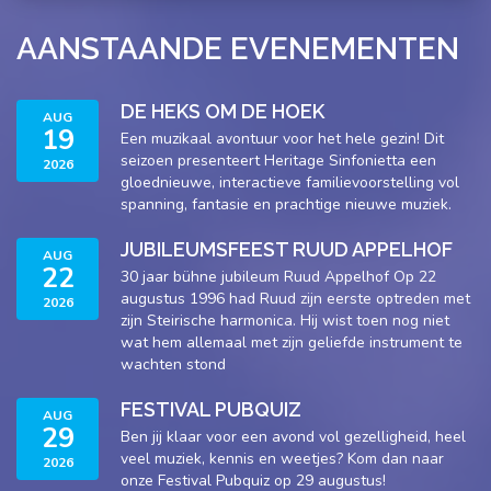
AANSTAANDE EVENEMENTEN
DE HEKS OM DE HOEK
AUG
19
Een muzikaal avontuur voor het hele gezin! Dit
seizoen presenteert Heritage Sinfonietta een
2026
gloednieuwe, interactieve familievoorstelling vol
spanning, fantasie en prachtige nieuwe muziek.
JUBILEUMSFEEST RUUD APPELHOF
AUG
22
30 jaar bühne jubileum Ruud Appelhof Op 22
augustus 1996 had Ruud zijn eerste optreden met
2026
zijn Steirische harmonica. Hij wist toen nog niet
wat hem allemaal met zijn geliefde instrument te
wachten stond
FESTIVAL PUBQUIZ
AUG
29
Ben jij klaar voor een avond vol gezelligheid, heel
veel muziek, kennis en weetjes? Kom dan naar
2026
onze Festival Pubquiz op 29 augustus!