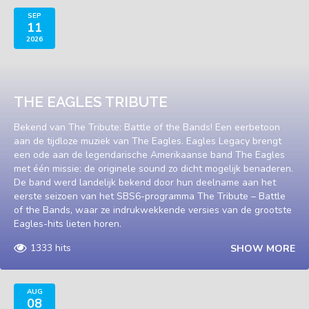
SEP
11
2026
THE EAGLES TRIBUTE
Bekend van The Tribute: Battle of the Bands! Een eerbetoon
aan de tijdloze muziek van The Eagles. Eagles Legacy brengt
een ode aan de legendarische Amerikaanse band The Eagles
met één missie: de originele sound zo dicht mogelijk benaderen.
De band werd landelijk bekend door hun deelname aan het
eerste seizoen van het SBS6-programma The Tribute – Battle
of the Bands, waar ze indrukwekkende versies van de grootste
Eagles-hits lieten horen.
1333 hits
SHOW MORE
AUG
08