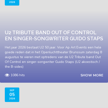
2026
U2 TRIBUTE BAND OUT OF CONTROL
EN SINGER-SONGWRITER GUIDO STAPS
Het jaar 2026 bestaat U2 50 jaar. Voor Ap Art Events een hele
goede reden dat in het Openluchttheater Brunssum zaterdag 8
augustus te vieren met optredens van de U2 Tribute band Out
Of Control en singer-songwriter Guido Staps (U2 akoestisch /
the B-sides)
1086 hits
SHOW MORE
SEP
05
2026