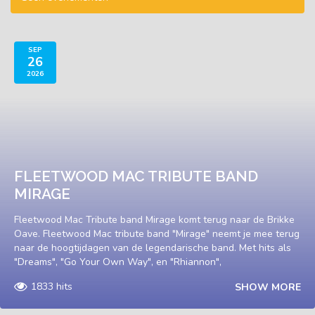
SEP
26
2026
FLEETWOOD MAC TRIBUTE BAND
MIRAGE
Fleetwood Mac Tribute band Mirage komt terug naar de Brikke
Oave. Fleetwood Mac tribute band "Mirage" neemt je mee terug
naar de hoogtijdagen van de legendarische band. Met hits als
"Dreams", "Go Your Own Way", en "Rhiannon",
1833 hits
SHOW MORE