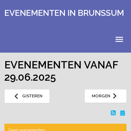
EVENEMENTEN IN BRUNSSUM
HOME
EVENEMENTEN VANAF
29.06.2025
EVENEMENTEN
KALENDER
GISTEREN
MORGEN
UITSTAPJES
EXTRA
Geen evenementen