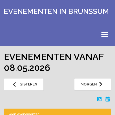
EVENEMENTEN IN BRUNSSUM
HOME
EVENEMENTEN VANAF
08.05.2026
EVENEMENTEN
KALENDER
GISTEREN
MORGEN
UITSTAPJES
EXTRA
Geen evenementen