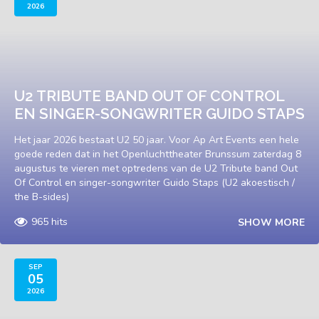
2026
U2 TRIBUTE BAND OUT OF CONTROL
EN SINGER-SONGWRITER GUIDO STAPS
Het jaar 2026 bestaat U2 50 jaar. Voor Ap Art Events een hele
goede reden dat in het Openluchttheater Brunssum zaterdag 8
augustus te vieren met optredens van de U2 Tribute band Out
Of Control en singer-songwriter Guido Staps (U2 akoestisch /
the B-sides)
965 hits
SHOW MORE
SEP
05
2026