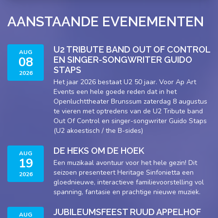
AANSTAANDE EVENEMENTEN
U2 TRIBUTE BAND OUT OF CONTROL
AUG
08
EN SINGER-SONGWRITER GUIDO
STAPS
2026
Het jaar 2026 bestaat U2 50 jaar. Voor Ap Art
Events een hele goede reden dat in het
Openluchttheater Brunssum zaterdag 8 augustus
te vieren met optredens van de U2 Tribute band
Out Of Control en singer-songwriter Guido Staps
(U2 akoestisch / the B-sides)
DE HEKS OM DE HOEK
AUG
19
Een muzikaal avontuur voor het hele gezin! Dit
seizoen presenteert Heritage Sinfonietta een
2026
gloednieuwe, interactieve familievoorstelling vol
spanning, fantasie en prachtige nieuwe muziek.
JUBILEUMSFEEST RUUD APPELHOF
AUG