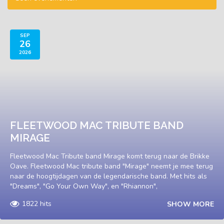
SEP
26
2026
FLEETWOOD MAC TRIBUTE BAND
MIRAGE
Fleetwood Mac Tribute band Mirage komt terug naar de Brikke
Oave. Fleetwood Mac tribute band "Mirage" neemt je mee terug
naar de hoogtijdagen van de legendarische band. Met hits als
"Dreams", "Go Your Own Way", en "Rhiannon",
1822 hits
SHOW MORE