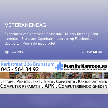
VETERANENDAG
Evenement van Veteranen Brunssum - Military Meeting Point
Lindeplein Brunssum Openbaar · Iedereen op Facebook en
daarbuiten Meer informatie volgt
574 hits
SHOW MORE