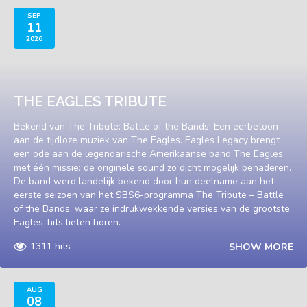
SEP
11
2026
THE EAGLES TRIBUTE
Bekend van The Tribute: Battle of the Bands! Een eerbetoon
aan de tijdloze muziek van The Eagles. Eagles Legacy brengt
een ode aan de legendarische Amerikaanse band The Eagles
met één missie: de originele sound zo dicht mogelijk benaderen.
De band werd landelijk bekend door hun deelname aan het
eerste seizoen van het SBS6-programma The Tribute – Battle
of the Bands, waar ze indrukwekkende versies van de grootste
Eagles-hits lieten horen.
1311 hits
SHOW MORE
AUG
08