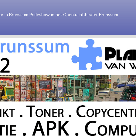
ur in Brunssum Prideshow in het Openluchttheater Brunssum