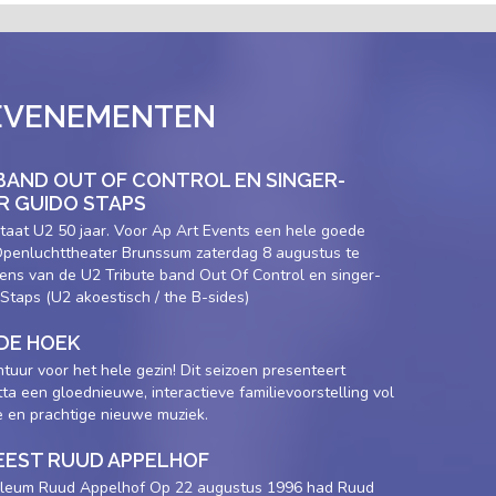
EVENEMENTEN
 BAND OUT OF CONTROL EN SINGER-
 GUIDO STAPS
taat U2 50 jaar. Voor Ap Art Events een hele goede
 Openluchttheater Brunssum zaterdag 8 augustus te
ens van de U2 Tribute band Out Of Control en singer-
Staps (U2 akoestisch / the B-sides)
DE HOEK
tuur voor het hele gezin! Dit seizoen presenteert
tta een gloednieuwe, interactieve familievoorstelling vol
e en prachtige nieuwe muziek.
EEST RUUD APPELHOF
bileum Ruud Appelhof Op 22 augustus 1996 had Ruud