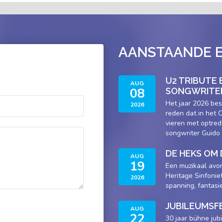
AANSTAANDE 
U2 TRIBUTE
AUG
08
SONGWRITER
Het jaar 2026 bes
2026
reden dat in het
vieren met optred
songwriter Guido 
DE HEKS OM 
AUG
19
Een muzikaal avon
Heritage Sinfonie
2026
spanning, fantasi
JUBILEUMSF
AUG
22
30 jaar bühne ju